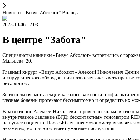
Новости. "Визус Абсолют" Вологда
2022-10-06 12:03
В центре "Забота"
Специалисты клиники «Визус Абсолют» встретились с горожана
Мальцева, 20.
Главный хирург «Визус Абсолют» Алексей Николаевич Демин к
и хирургического оборудования позволяет оказывать практиче
результатом.
Значительная часть лекции касалось важности профилактическо
глазные болезни протекают бессимптомно и определить их мож
В заключение Алексей Николаевич провел несколько врачебны
внутриглазное давление (ВГД) бесконтактным тонометром REI
не пугает пациента. После 40 лет пневмотонометрия является 
незаметно, но при этом имеет ужасные последствия.
Нужно отметить, что подобные встречи врачей клиники «Визус 