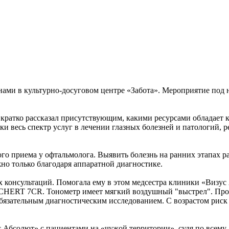
ми в культурно-досуговом центре «Забота». Мероприятие под на
ратко рассказал присутствующим, какими ресурсами обладает кл
ски весь спектр услуг в лечении глазных болезней и патологий
го приема у офтальмолога. Выявить болезнь на ранних этапах р
но только благодаря аппаратной диагностике.
х консультаций. Помогала ему в этом медсестра клиники «Визу
CHERT 7CR. Тонометр имеет мягкий воздушный "выстрел". Проц
обязательным диагностическим исследованием. С возрастом риск 
Абсолют» с пациентами на «чужой территории», судя по всему, 