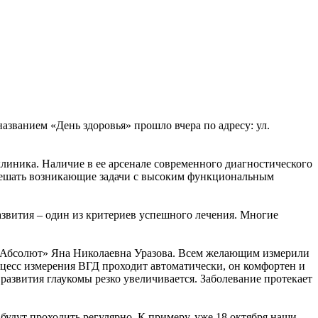
званием «День здоровья» прошло вчера по адресу: ул.
иника. Наличие в ее арсенале современного диагностического
, решать возникающие задачи с высоким функциональным
азвития – один из критериев успешного лечения. Многие
с Абсолют» Яна Николаевна Уразова. Всем желающим измерили
есс измерения ВГД проходит автоматически, он комфортен и
развития глаукомы резко увеличивается. Заболевание протекает
будут проходить регулярно. К примеру, уже 18 октября наши